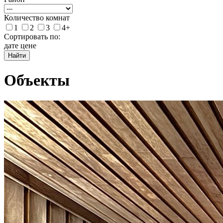
Количество комнат
1
2
3
4+
Сортировать по:
дате
цене
Найти
Объекты