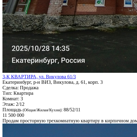
3-К КВАРТИРА, ул. Викулова 61/3
Екатеринбург, р-н ВИЗ, Викулова, д. 61, корп. 3
Сделка:
Продажа
Тип:
Квартира
Комнат:
3
Этаж:
2/12
Площадь
:
88/52/11
(Общая/Жилая/Кухня)
11 500 000
Продам просторную трехкомнатную квартиру в кирпичном доме 2