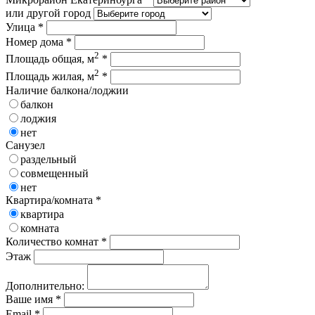
или другой город
Улица *
Номер дома *
2
Площадь общая, м
*
2
Площадь жилая, м
*
Наличие балкона/лоджии
балкон
лоджия
нет
Санузел
раздельный
совмещенный
нет
Квартира/комната *
квартира
комната
Количество комнат *
Этаж
Дополнительно:
Ваше имя *
Email *